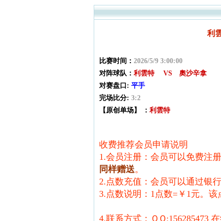
利雲
比赛时间：
2026/5/9 3:00:00
对阵球队：
利雲特 VS 奧沙辛拿
对赛盘口:
平手
完场比分:
3:2
【原创单场】 ：
利雲特
收费推荐会员申请说明
1.会员注册：会员可以免费注
同样赠送
。
2.点数充值：会员可以通过银
3.点数说明：1点数=￥1元。
4.联系方式：ＱＱ:156285473