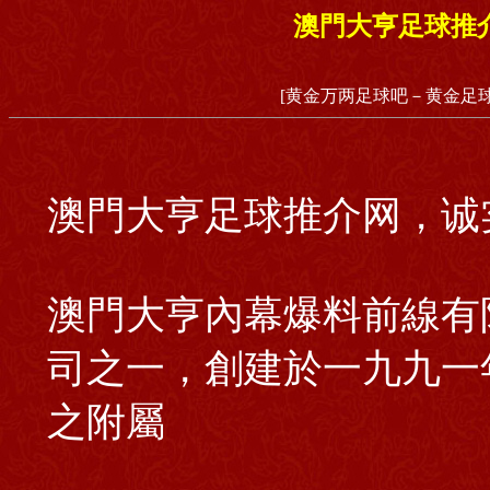
澳門大亨足球推
[黄金万两足球吧－黄金足球
澳門大亨足球推介网，诚
澳門大亨內幕爆料前線有
司之一，創建於一九九一
之附屬