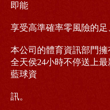
即能
享受高準確率零風險的足
本公司的體育資訊部門擁
全天侯24小時不停送上
藍球資
訊。