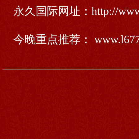
永久国际网址：http://www.
今晚重点推荐： www.l677