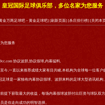
皇冠国际足球俱乐部，多位名家为您服务
[黄金万两足球吧－黄金足球吧]
[刷新页面]
[杀庄排行榜]
[关闭本页
家为您服务
c89cc.com 协议波胆,协议假球,内幕猛料,
成立至今,一直以来推荐成绩大家有目共睹,本机构为全球每一位客
皇冠足球是一家独有内幕协议假球、波胆来料的足球大型咨讯机构、
前提下获取最大的收益，每场内幕假球波胆付出巨资与球队双方达成
会员是你走向成功的明智选择。