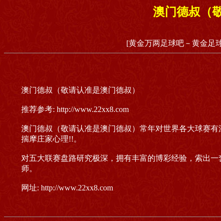
澳门德叔（
[黄金万两足球吧－黄金足球
澳门德叔（敬请认准是澳门德叔）
推荐参考: http://www.22xx8.com
澳门德叔（敬请认准是澳门德叔）常年对世界各大球赛有
揣摩庄家心理!!。
对五大联赛盘路研究极深，拥有丰富的博彩经验，索出一
师。
网址: http://www.22xx8.com