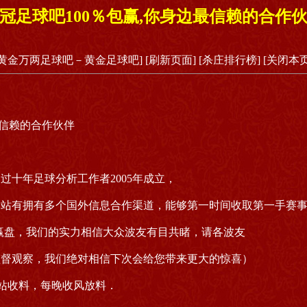
冠足球吧100％包赢,你身边最信赖的合作
[黄金万两足球吧－黄金足球吧]
[刷新页面]
[杀庄排行榜]
[关闭本页
最信赖的合作伙伴
过十年足球分析工作者2005年成立，
本站有拥有多个国外信息合作渠道，能够第一时间收取第一手赛
赢盘，我们的实力相信大众波友有目共睹，请各波友
监督观察，我们绝对相信下次会给您带来更大的惊喜）
m 网站收料，每晚收风放料．