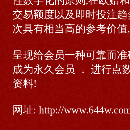
性数字化的原则,在欧赔
交易额度以及即时投注趋
次具有相当高的参考价值,
呈现给会员一种可靠而准
成为永久会员 ， 进行
资料!
网址: http://www.644w.co