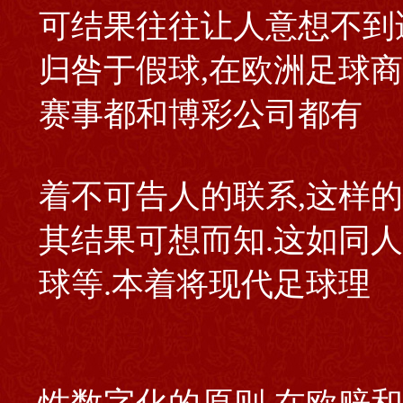
可结果往往让人意想不到
归咎于假球,在欧洲足球
赛事都和博彩公司都有
着不可告人的联系,这样
其结果可想而知.这如同
球等.本着将现代足球理