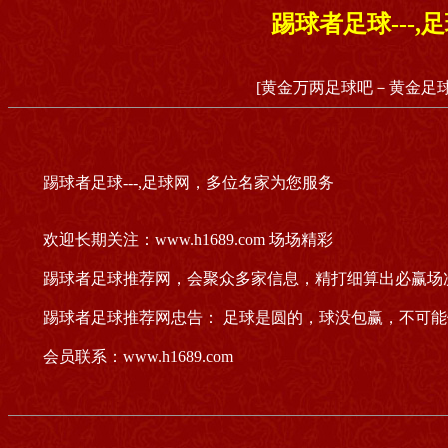
踢球者足球---
[黄金万两足球吧－黄金足球
踢球者足球---,足球网，多位名家为您服务
欢迎长期关注：www.h1689.com 场场精彩
踢球者足球推荐网，会聚众多家信息，精打细算出必赢场
踢球者足球推荐网忠告： 足球是圆的，球没包赢，不可
会员联系：www.h1689.com