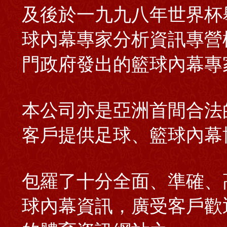
及後於一九九八年世界杯
球內幕專家分析資訊專營
門政府發出的籃球內幕專
本公司亦是亞洲首間合法
客戶提供足球、籃球內幕
包羅了十分全面、準確、
球內幕資訊，廣受客戶歡