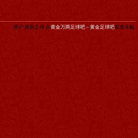
用户:波胆足球
在
黄金万两足球吧－黄金足球吧
发表本贴.