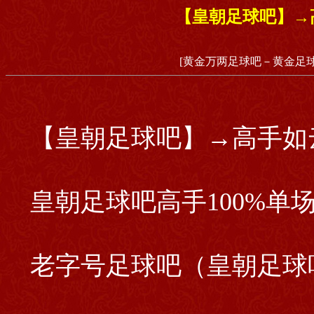
【皇朝足球吧】→
[黄金万两足球吧－黄金足球
【皇朝足球吧】→高手如
皇朝足球吧高手100%单
老字号足球吧（皇朝足球