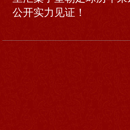
公开实力见证！