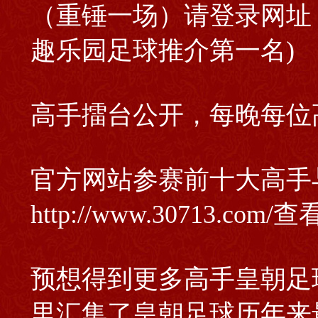
（重锤一场）请登录网址：http
趣乐园足球推介第一名)
高手擂台公开，每晚每位
官方网站参赛前十大高手
http://www.30713.com
预想得到更多高手皇朝足
里汇集了皇朝足球历年来