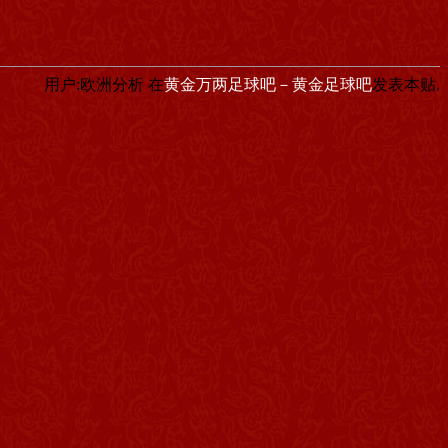
用户:欧洲分析
在
黄金万两足球吧－黄金足球吧
发表本贴.