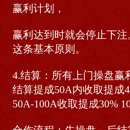
赢利计划，
赢利达到时就会停止下注
这条基本原则。
4.结算：所有上门操盘
结算提成50A内收取提成4
50A-100A收取提成30%