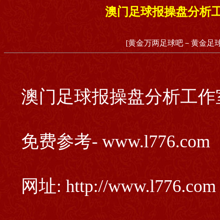
澳门足球报操盘分析
[黄金万两足球吧－黄金足球
澳门足球报操盘分析工作
免费参考- www.l776.com
网址: http://www.l776.com