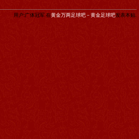
用户:广体冠军
在
黄金万两足球吧－黄金足球吧
发表本贴.