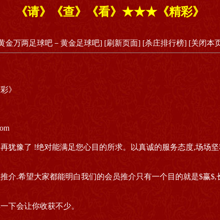
《请》《查》《看》★★★《精彩》
[黄金万两足球吧－黄金足球吧]
[刷新页面]
[杀庄排行榜]
[关闭本页
精彩》
com
再犹豫了 !绝对能满足您心目的所求。以真诚的服务态度,场场坚
推介.希望大家都能明白我们的会员推介只有一个目的就是$赢$
解一下会让你收获不少。