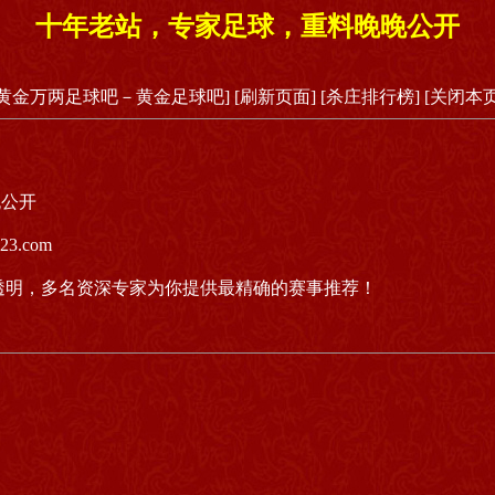
十年老站，专家足球，重料晚晚公开
[黄金万两足球吧－黄金足球吧]
[刷新页面]
[杀庄排行榜]
[关闭本页
晚公开
23.com
透明，多名资深专家为你提供最精确的赛事推荐！