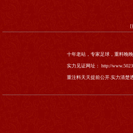
十年老站，专家足球，重料晚
实力见证网址： http://www.5023
重注料天天提前公开.实力清楚