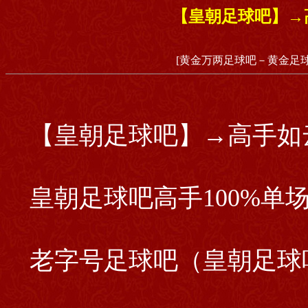
【皇朝足球吧】→
[黄金万两足球吧－黄金足球
【皇朝足球吧】→高手如
皇朝足球吧高手100%单
老字号足球吧（皇朝足球