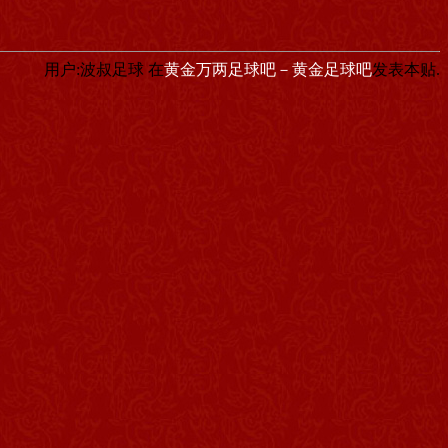
用户:波叔足球
在
黄金万两足球吧－黄金足球吧
发表本贴.