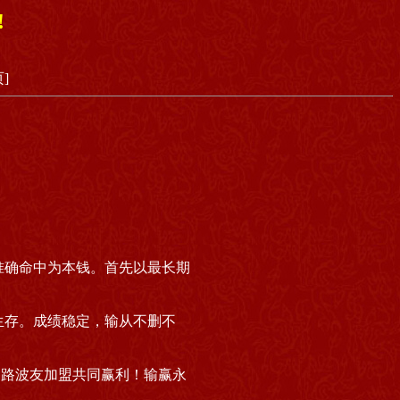
!
]
.准确命中为本钱。首先以最长期
生存。成绩稳定，输从不删不
各路波友加盟共同赢利！输赢永