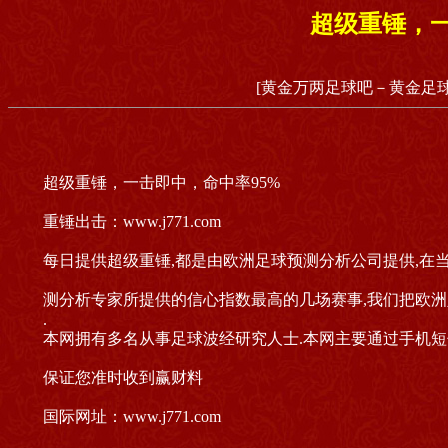
超级重锤，一
[黄金万两足球吧－黄金足球
超级重锤，一击即中，命中率95%
重锤出击：www.j771.com
每日提供超级重锤,都是由欧洲足球预测分析公司提供,在
测分析专家所提供的信心指数最高的几场赛事,我们把欧
.
本网拥有多名从事足球波经研究人士.本网主要通过手机短
保证您准时收到赢财料
国际网址：www.j771.com