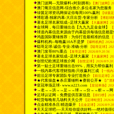
澳门波网—无限爆料-(时刻拥有)
【澳门波网】
2
澳门葡京信息网-综合推介,多位名家为您服务
绿茵足球资讯网保证你每周100%赢利
【绿茵足
博彩通-独家内幕-大庄出货-专家分析
【博彩球
著名足球名家组成--足球大赢家
【大赢家网】
20
金球网，每日重锤出击【九九九足金金球】
【
球道内幕信息来源由于内幕提供每场信息都是9
鸿盈国际重锤推荐：为你打造最精准的信息
【
爆料机构--每晚赢10A不是梦
【爆料机构】
2026/
聪哥足球-诚信-专业-准确-分析
【聪哥足球】
202
澳门发哥80%重点
【发哥足球】
2026/8/9 20:56
著名足球名家组成--足球大赢家
【大赢家网】
20
创世纪欧洲足球推介网
【创世足球】
2026/8/9 20
第一贴士足球重锤出击99%，用实力帮你赢利
一线内幕代客理财指南:只收赢利三成
【一线内
前沿足球专家团队专业打造推介
【前沿足球】
2
★代客操盘★杀庄重锤料★赛前公开★
【广西
皇冠单场足球- www.n223.com
【皇冠单场】
202
→老→→洪→→足→→球→→分→→析→→网
足球认证网－免费提供百家信息
【排行榜】
2026
蛇货每晚有几场料天天公开
【足球蛇货】
2026/8
点金精准杀庄/精选爆开
【点金足球】
2026/8/9 20
天天足球吧----天天给你提供好料----绝对值得