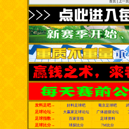
发料足吧→
好料足球吧
葡京足球吧
足球论坛→
大赢家足球论坛
广体超级论坛
足球指数→
百家亚指
足球资料
足球比分→
球探比分
7M比分