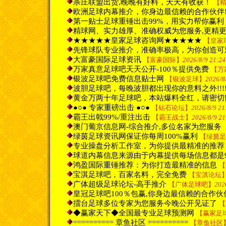
杀庄联盟出货,晚晚有好料，天天有收获！
【
欧洲足球内幕推介，你身边最信赖的合作伙伴!!
第一贴士足球重锤出击99%，用实力帮你赢利
精球网、实力雄厚、准确权威为您服务,更精
★★★★★皇家足球咨询网★★★★★
【皇家
先锋球队专业推介，准确率极高，为你创造可观
大富豪国际足球资讯
【富豪国际】
2026/8/9 21:24
万家真意足球吧天天公开-100％提供免费
【万
银波足球吧免费信息贴士网
【银波足球】
2026/8
波胆足球吧，每晚波胆都出现你的意料之外!!!!!!
黄金万两十年足球吧，本站爆料全红，请密切
●○● 专家重磅出击 ●○●
【钻石论坛】
2026/8/9 21
霸王出戟99%/重注出击
【霸王战士】
2026/8/9 21
澳门葡京信息网-综合推介,多位名家为您服务
绿茵足球资讯网保证你每周100%赢利
【绿茵足
专业操盘分析工作室，为你提供最精准的推荐
球道内幕信息来源由于内幕提供每场信息都是9
鸿盈国际重锤推荐：为你打造最精准的信息
【
宝淇足球吧，百家名料，完全免费
【宝淇论坛
广体超级足球论坛-高手推介
【广体足球吧】
202
皇冠足球吧100％包赢,你身边最信赖的合作伙
擂台足球多位专家为您服务今晚公开见证了
【
◆赢家天下◆全国最专业足球预测网
【赢家足
========== 章鱼社区 ==========
【章鱼社区