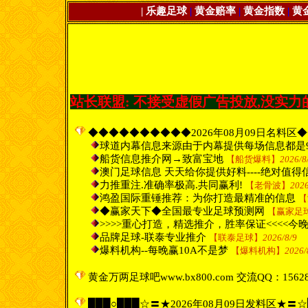
|
乐趣足球
|
黄金赔率
|
黄金指数
|
黄
站长联盟: 不接受虚假广告投放,没实力
◆◆◆◆◆◆◆◆◆◆2026年08月09日名料区
球道内幕信息来源由于内幕提供每场信息都是9
船货信息推介网→致富宝地
【船货爆料】
2026/8
澳门足球信息 天天给你提供好料----绝对值得
力推重注.准确率极高.共同赢利!
【老骨波】
2026
鸿盈国际重锤推荐：为你打造最精准的信息
【
◆赢家天下◆全国最专业足球预测网
【赢家足
>>>>重心打造，精选推介，胜率保证<<<<今
品牌足球-联泰专业推介
【联泰足球】
2026/8/9
爆料机构--每晚赢10A不是梦
【爆料机构】
2026/
黄金万两足球吧www.bx800.com 交流QQ：15628
███○███☆〓★2026年08月09日发料区★〓☆